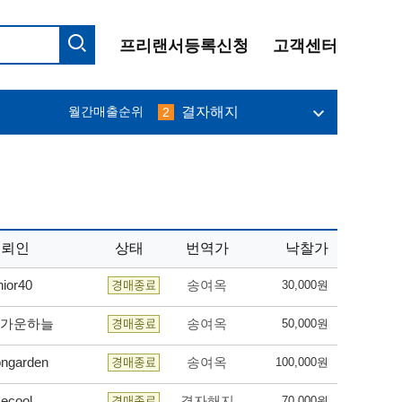
프리랜서등록신청
고객센터
프리맨
10
필그림
1
결자해지
월간매출순위
2
나무사랑
3
immodium
4
달관
5
abang
6
밀레니엄
7
케니
8
오키드
9
의뢰인
상태
번역가
낙찰가
프리맨
10
필그림
1
nior40
송여옥
30,000원
가운하늘
송여옥
50,000원
ongarden
송여옥
100,000원
ecool
결자해지
70,000원