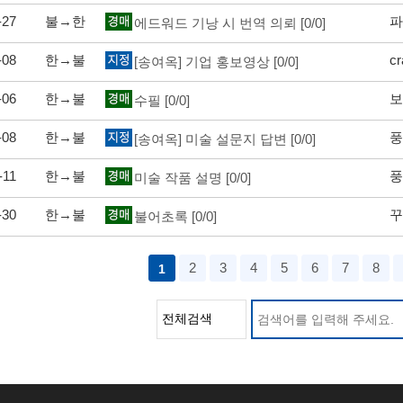
-27
불→한
파
에드워드 기낭 시 번역 의뢰
[0/0]
-08
한→불
c
[송여옥] 기업 홍보영상
[0/0]
-06
한→불
보
수필
[0/0]
-08
한→불
풍
[송여옥] 미술 설문지 답변
[0/0]
-11
한→불
풍
미술 작품 설명
[0/0]
-30
한→불
꾸
불어초록
[0/0]
다음
맨끝
2
3
4
5
6
7
8
1