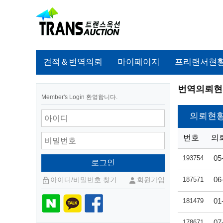
견적＆번역의뢰
마이페이지
프리랜서현
번역의뢰현
Member's Login 환영합니다.
의뢰현
번호
의
05
193754
06
아이디/비밀번호 찾기
회원가입
187571
01
181479
07
178671