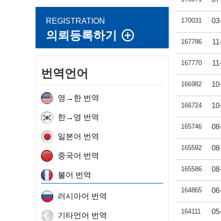
03
REGISTRATION
170031
의뢰등록하기
11
167786
11
167770
번역언어
10
166982
영→한 번역
10
166724
한→영 번역
08
165746
일본어 번역
08
165592
중국어 번역
08
165586
불어 번역
06
164865
러시아어 번역
05
164111
기타언어 번역