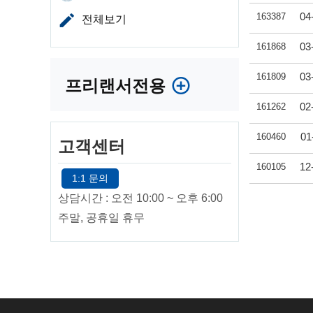
04
163387
전체보기
03
161868
03
161809
프리랜서전용
02
161262
01
160460
고객센터
12
160105
1:1 문의
상담시간 : 오전 10:00 ~ 오후 6:00
주말, 공휴일 휴무