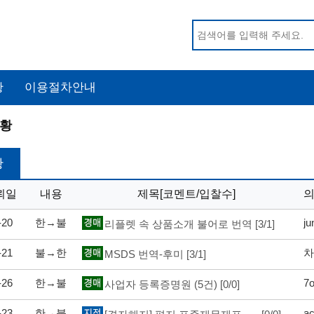
황
이용절차안내
황
황
뢰일
내용
제목[코멘트/입찰수]
-20
한→불
ju
리플렛 속 상품소개 불어로 번역
[3/1]
-21
불→한
차
MSDS 번역-후미
[3/1]
-26
한→불
7
사업자 등록증명원 (5건)
[0/0]
-23
한→불
ac