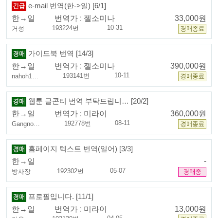
e-mail 번역(한->일) [6/1]
한→일
번역가 :
젤소미나
33,000원
10-31
193224번
거성
가이드북 번역 [14/3]
한→일
번역가 :
젤소미나
390,000원
10-11
193141번
nahoh1…
웹툰 글콘티 번역 부탁드립니… [20/2]
한→일
번역가 :
미라이
360,000원
08-11
192778번
Gangno…
홈페이지 텍스트 번역(일어) [3/3]
-
한→일
05-07
192302번
방사장
프로필입니다. [11/1]
한→일
번역가 :
미라이
13,000원