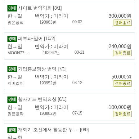
사이트 번역의뢰 [8/1]
한→일
번역가 :
미라이
300,000원
09-02
193983번
맑은공작
피부과-일어 [10/2]
한→일
번역가 :
미라이
240,000원
08-21
193962번
MOON77…
기업홍보영상 번역 [7/1]
한→일
번역가 :
미라이
50,000원
08-12
193952번
지비컬쳐
웹사이트 번역요청 [6/1]
한→일
번역가 :
미라이
100,000원
07-15
193882번
맑은공작
개화기 조선에서 활동한 두 … [0/0]
-
일→한