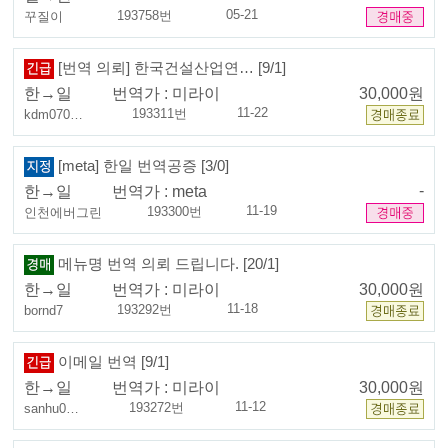
05-21
193758번
꾸질이
[번역 의뢰] 한국건설산업연… [9/1]
한→일
번역가 :
미라이
30,000원
11-22
193311번
kdm070…
[meta] 한일 번역공증 [3/0]
-
한→일
번역가 :
meta
11-19
193300번
인천에버그린
메뉴명 번역 의뢰 드립니다. [20/1]
한→일
번역가 :
미라이
30,000원
11-18
193292번
bornd7
이메일 번역 [9/1]
한→일
번역가 :
미라이
30,000원
11-12
193272번
sanhu0…