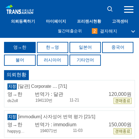
10
프리맨
의뢰등록하기
마이페이지
프리랜서현황
고객센터
1
필그림
월간매출순위
2
결자해지
3
나무사랑
4
immodium
영→한
한→영
일본어
중국어
5
달관
6
abang
불어
러시아어
기타언어
7
밀레니엄
8
케니
9
오키드
의뢰현황
10
프리맨
1
필그림
[달관] Corporate … [7/1]
영→한
번역가 :
달관
120,000원
11-21
194110번
ds2oll
[immodium] 사자성어 번역 평가 [21/1]
영→한
번역가 :
immodium
150,000원
11-03
194071번
happyg…