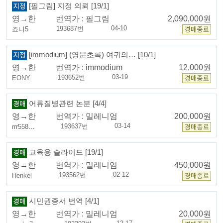
[필그림] 지정 의뢰 [19/1]
영→한
번역가 :
필그림
2,090,000원
04-10
193687번
죠니5
[immodium] (영문초록) 여귀의… [10/1]
영→한
번역가 :
immodium
12,000원
03-19
193652번
EONY
어류질병관련 논분 [4/4]
영→한
번역가 :
밀레니엄
200,000원
03-14
193637번
rrr558…
교육용 슬라이드 [19/1]
영→한
번역가 :
밀레니엄
450,000원
02-12
193562번
Henkel
시민권증서 번역 [4/1]
영→한
번역가 :
밀레니엄
20,000원