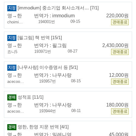
[immodium] 중소기업 회사소개서… [7/1]
영→한
번역가 :
immodium
220,000원
09-15
194001번
choimi…
[필그림] 책 번역 [15/1]
영→한
번역가 :
필그림
2,430,000원
08-27
193971번
죠니5
[나무사랑] 이수증명서 등 [5/1]
영→한
번역가 :
나무사랑
12,000원
08-15
193957번
acecoo…
성적표 [11/1]
영→한
번역가 :
나무사랑
180,000원
08-11
193944번
acecoo…
영한, 한영 지문 번역 [4/1]
영→한
번역가 :
밀레니엄
45,000원