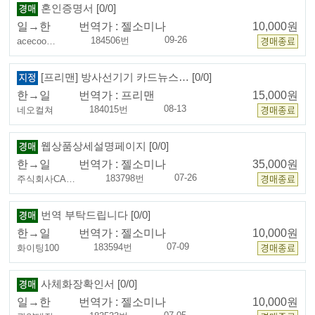
혼인증명서 [0/0]
일→한
번역가 :
젤소미나
10,000원
09-26
184506번
acecoo…
[프리맨] 방사선기기 카드뉴스… [0/0]
한→일
번역가 :
프리맨
15,000원
08-13
184015번
네오컬쳐
웹상품상세설명페이지 [0/0]
한→일
번역가 :
젤소미나
35,000원
07-26
183798번
주식회사CA…
번역 부탁드립니다 [0/0]
한→일
번역가 :
젤소미나
10,000원
07-09
183594번
화이팅100
사체화장확인서 [0/0]
일→한
번역가 :
젤소미나
10,000원