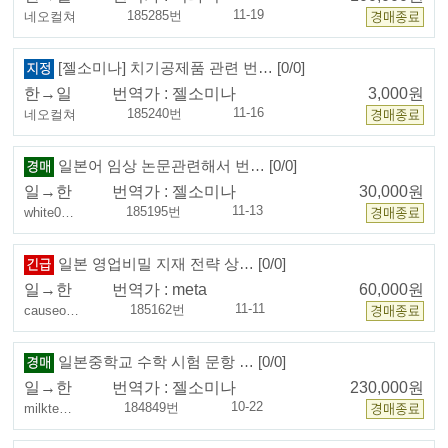
11-19
185285번
네오컬쳐
[젤소미나] 치기공제품 관련 번… [0/0]
한→일
번역가 :
젤소미나
3,000원
11-16
185240번
네오컬쳐
일본어 임상 논문관련해서 번… [0/0]
일→한
번역가 :
젤소미나
30,000원
11-13
185195번
white0…
일본 영업비밀 지재 전략 상… [0/0]
일→한
번역가 :
meta
60,000원
11-11
185162번
causeo…
일본중학교 수학 시험 문항 … [0/0]
일→한
번역가 :
젤소미나
230,000원
10-22
184849번
milkte…