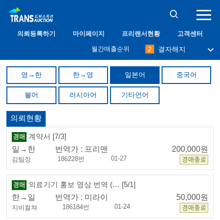
10
프리맨
의뢰등록하기
마이페이지
프리랜서현황
고객센터
1
필그림
월간매출순위
2
결자해지
3
나무사랑
4
immodium
영→한
한→영
일본어
중국어
5
달관
6
abang
불어
러시아어
기타언어
7
밀레니엄
8
케니
9
오키드
의뢰현황
10
프리맨
1
필그림
계약서 [7/3]
일→한
번역가 :
프리맨
200,000원
01-27
186228번
김팀장
의료기기 홍보 영상 번역 (… [5/1]
한→일
번역가 :
미라이
50,000원
01-24
186184번
지비컬쳐