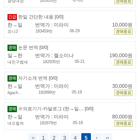
07-05
183533번
광양대장
한일 간단한 내용 [0/0]
한→일
번역가 :
미라이
10,000원
06-29
183459번
죠니2
논문 번역 [0/0]
일→한
번역가 :
젤소미나
190,000원
05-21
182935번
내친구뱁새
자기소개 번역 [0/0]
한→일
번역가 :
미라이
30,000원
05-19
182899번
ilgach…
※의료기기-카달로그 (한→일… [0/0]
한→일
번역가 :
미라이
80,000원
05-18
182879번
네오컬쳐
1
2
3
4
5