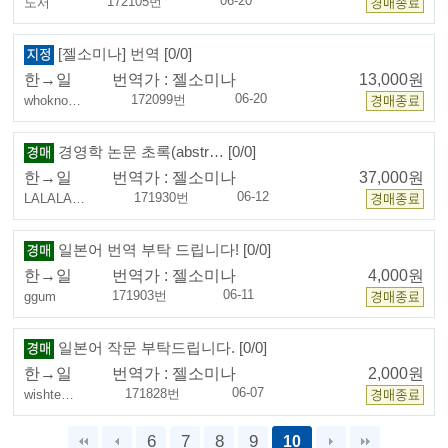
06-20
172105번
도서
[젤소미나] 번역 [0/0]
한→일
번역가 :
젤소미나
13,000원
06-20
172099번
whokno…
경영학 논문 초록(abstr… [0/0]
한→일
번역가 :
젤소미나
37,000원
06-12
171930번
LALALA…
일본어 번역 부탁 드립니다! [0/0]
한→일
번역가 :
젤소미나
4,000원
06-11
171903번
ggum
일본어 작문 부탁드립니다. [0/0]
한→일
번역가 :
젤소미나
2,000원
06-07
171828번
wishte…
6
7
8
9
10