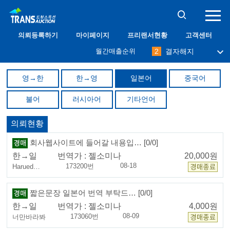
10
프리맨
의뢰등록하기
마이페이지
프리랜서현황
고객센터
1
필그림
월간매출순위
2
결자해지
3
나무사랑
4
immodium
영→한
한→영
일본어
중국어
5
달관
6
abang
불어
러시아어
기타언어
7
밀레니엄
8
케니
9
오키드
의뢰현황
10
프리맨
1
필그림
회사웹사이트에 들어갈 내용입… [0/0]
한→일
번역가 :
젤소미나
20,000원
08-18
173200번
Harued…
짧은문장 일본어 번역 부탁드… [0/0]
한→일
번역가 :
젤소미나
4,000원
08-09
173060번
너만바라봐