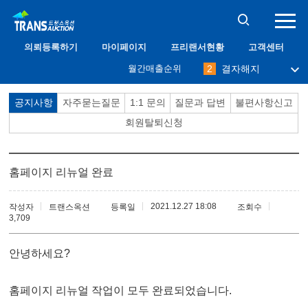
10
프리맨
의뢰등록하기
마이페이지
프리랜서현황
고객센터
1
필그림
월간매출순위
2
결자해지
3
나무사랑
4
immodium
공지사항
자주묻는질문
1:1 문의
질문과 답변
불편사항신고
5
달관
6
abang
회원탈퇴신청
7
밀레니엄
8
케니
9
오키드
10
프리맨
홈페이지 리뉴얼 완료
1
필그림
2021.12.27 18:08
작성자
트랜스옥션
등록일
조회수
3,709
안녕하세요?
홈페이지 리뉴얼 작업이 모두 완료되었습니다.